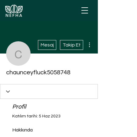
Diğer Eylemler
Mesaj
Takip Et
chaunceyfluck5058748
chaunceyfluck5058748
Profil
Katılım tarihi: 5 Haz 2023
Hakkında