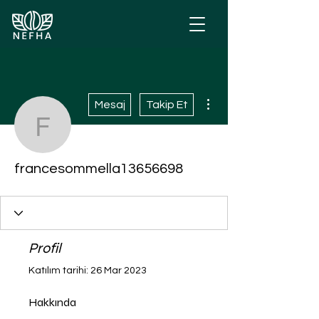
Diğer Eylemler
Mesaj
Takip Et
francesommella136566
francesommella13656698
Profil
Katılım tarihi: 26 Mar 2023
Hakkında