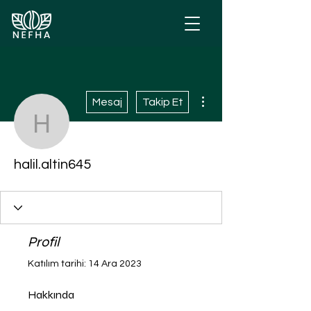
Diğer Eylemler
Mesaj
Takip Et
halil.altin645
halil.altin645
Profil
Katılım tarihi: 14 Ara 2023
Hakkında