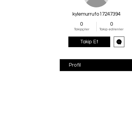
kylemurrufo17247394
0
0
Takipçiler
Takip edilenler
Takip Et
Profil