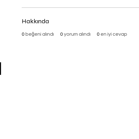
Hakkında
0
beğeni alındı
0
yorum alındı
0
en iyi cevap