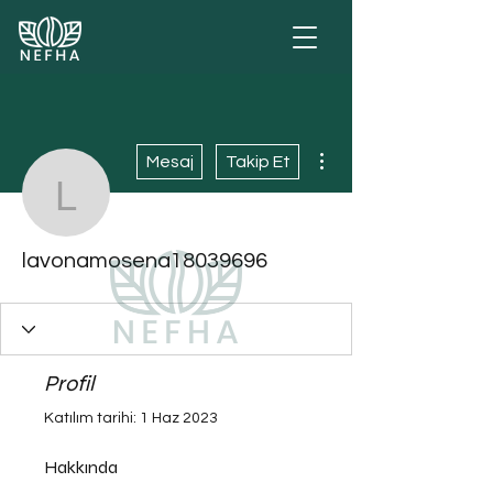
Diğer Eylemler
Mesaj
Takip Et
lavonamosena1803969
lavonamosena18039696
Profil
Katılım tarihi: 1 Haz 2023
Hakkında