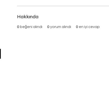
Hakkında
0
beğeni alındı
0
yorum alındı
0
en iyi cevap