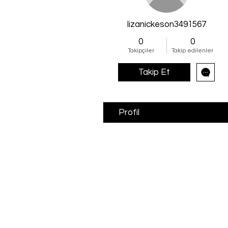
lizanickeson3491567
0
0
Takipçiler
Takip edilenler
Takip Et
Profil