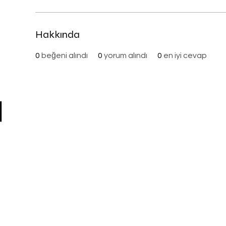
Hakkında
0
beğeni alındı
0
yorum alındı
0
en iyi cevap