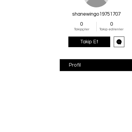
shanewingo19751707
0
0
Takipçiler
Takip edilenler
Takip Et
Profil