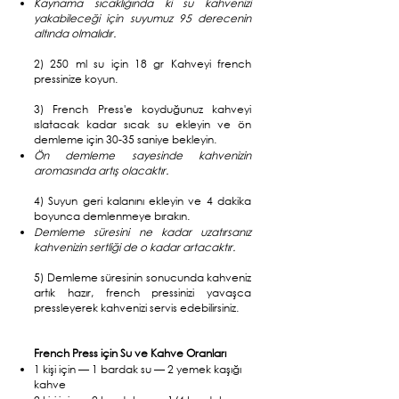
Kaynama sıcaklığında ki su kahvenizi
yakabileceği için suyumuz 95 derecenin
altında olmalıdır.
2) 250 ml su için 18 gr Kahveyi french
pressinize koyun.
3) French Press'e koyduğunuz kahveyi
ıslatacak kadar sıcak su ekleyin ve ön
demleme için 30-35 saniye bekleyin.
Ön demleme sayesinde kahvenizin
aromasında artış olacaktır.
4) Suyun geri kalanını ekleyin ve 4 dakika
boyunca demlenmeye bırakın.
Demleme süresini ne kadar uzatırsanız
kahvenizin sertliği de o kadar artacaktır.
5) Demleme süresinin sonucunda kahveniz
artık hazır, french pressinizi yavaşca
pressleyerek kahvenizi servis edebilirsiniz.
French Press için Su ve Kahve Oranları
1 kişi için — 1 bardak su — 2 yemek kaşığı
kahve