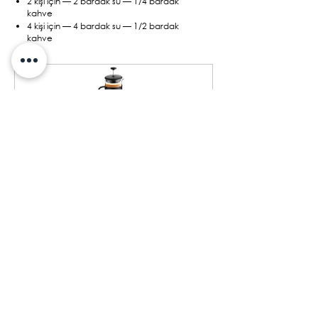
2 kişi için — 2 bardak su — 1/4 bardak
kahve
4 kişi için — 4 bardak su — 1/2 bardak
kahve
French Press |
400 ml
Tükendi
Detayları Göster