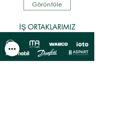
Görüntüle
İŞ ORTAKLARIMIZ
Kurumsal
Hakkımızda
Teslimat ve İade Politakası
Gizlilik Politakası
Mesafeli Satış Sözleşmesi
Kahve Demleme Yöntemleri
French Press
v60
Chemex