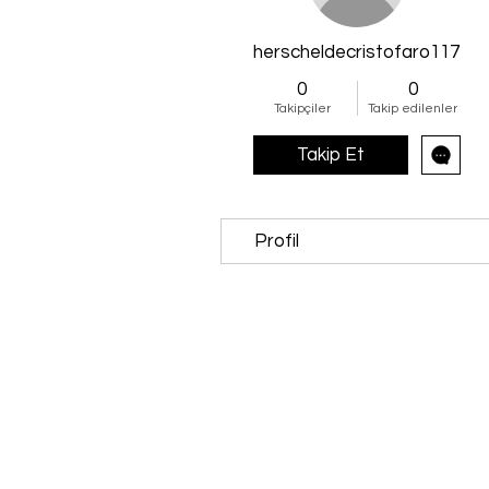
herscheldecristofaro11727
0
0
Takipçiler
Takip edilenler
Takip Et
Profil