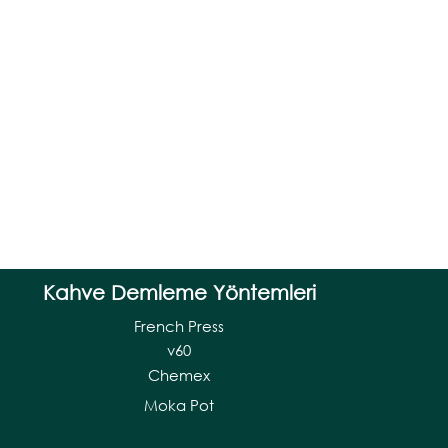
Kahve Demleme Yöntemleri
French Press
v60
Chemex
Moka Pot