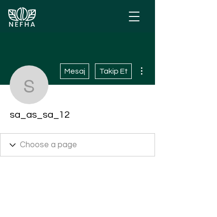
Diğer Eylemler
Mesaj
Takip Et
sa_as_sa_12
sa_as_sa_12