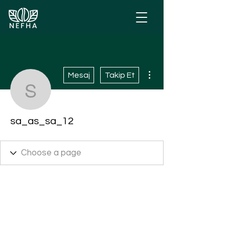
Diğer Eylemler
Mesaj
Takip Et
sa_as_sa_12
sa_as_sa_12