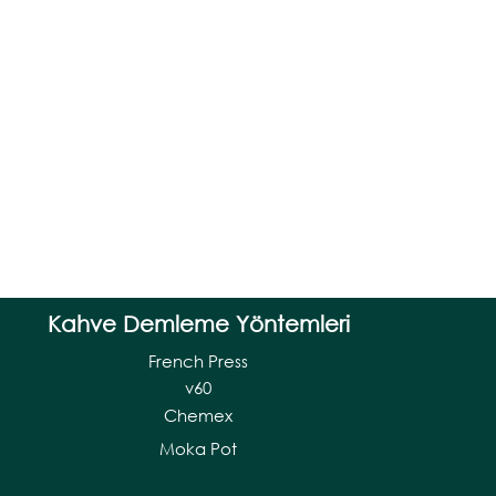
Kahve Demleme Yöntemleri
French Press
v60
Chemex
Moka Pot