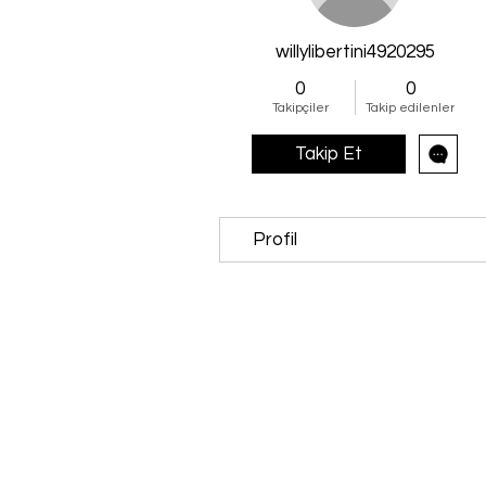
willylibertini4920295
0
0
Takipçiler
Takip edilenler
Takip Et
Profil