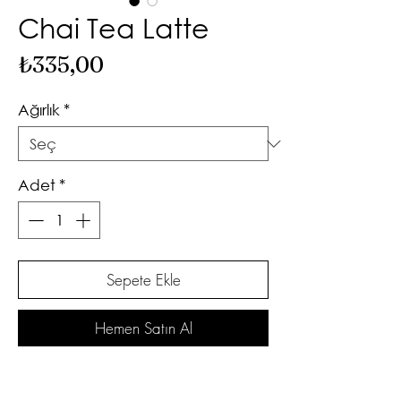
Chai Tea Latte
Fiyat
₺335,00
Ağırlık
*
Adet
*
Sepete Ekle
Hemen Satın Al